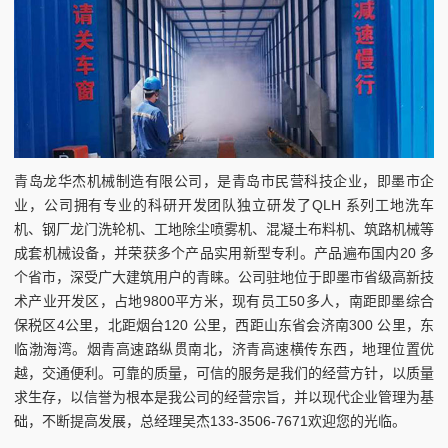
青岛龙华杰机械制造有限公司，是青岛市民营科技企业，即墨市企
业，公司拥有专业的科研开发团队独立研发了QLH 系列工地洗车
机、钢厂龙门洗轮机、工地除尘喷雾机、混凝土布料机、筑路机械等
成套机械设备，并荣获多个产品实用新型专利。产品遍布国内20 多
个省市，深受广大建筑用户的青睐。公司驻地位于即墨市省级高新技
术产业开发区，占地9800平方米，现有员工50多人，南距即墨综合
保税区4公里，北距烟台120 公里，西距山东省会济南300 公里，东
临渤海湾。烟青高速路纵贯南北，济青高速横传东西，地理位置优
越，交通便利。可靠的质量，可信的服务是我们的经营方针，以质量
求生存，以信誉为根本是我公司的经营宗旨，并以现代企业管理为基
础，不断提高发展，总经理吴杰133-3506-7671欢迎您的光临。